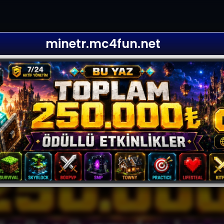
Min
minetr.mc4fun.net
Sunucular
Reklam