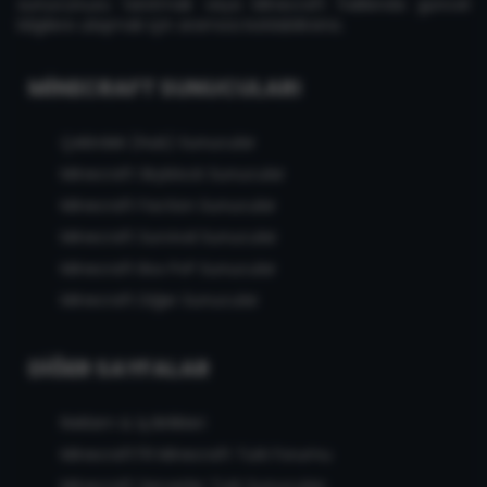
sunucunuzu tanıtmak veya Minecraft hakkında güncel
bilgilere ulaşmak için aramıza katılabilirsiniz.
MINECRAFT SUNUCULARI
Çekirdek (Hub) Sunucular
Minecraft Skyblock Sunucular
Minecraft Faction Sunucular
Minecraft Survival Sunucular
Minecraft Box PvP Sunucular
Minecraft Diğer Sunucular
DIĞER SAYFALAR
Reklam & İş Birlikleri
MinecraftTR Minecraft Türk Forumu
Minecraft Serverler Türk Sunucuları