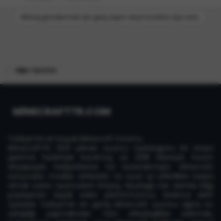
Mesaj göndermek için giriş yapın veya ücretsiz üye olun.
Diğer Oyunlar
MİNECRAFTTR.COM
Türkiye'nin en büyük Minecraft forumu,
MinecraftTR, 2013 yılında oyuncu topluluğunu bir araya
getirme hedefiyle kurulmuş ve 2018 itibarıyla forum
altyapısıyla faaliyetlerine hız kazandırmıştır. Minecraft
sunucuları, modlar, rehberler ve oyun içi etkinlikler başta
olmak üzere oyuncuların ihtiyaç duyduğu her alanda bilgi
paylaşımını teşvik eden platformumuz, binlerce aktif
üyesiyle Türkiye'nin en geniş Minecraft oyuncu ağına ev
sahipliği yapmaktadır. Yeni arkadaşlıklar edinmek,