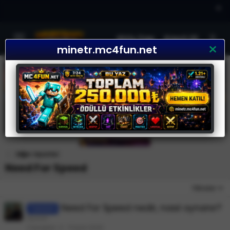
×
Giriş Yap
Kayıt Ol
minetr.mc4fun.net
Diğer Oyunlar
Need For Speed
Filtreler
Need For Speed nedir, nasıl oynanır?
Tanıtım
Elysion
Cevaplar
4
11 Eylül 2020