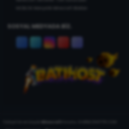
MCBLOK Manyetik Minecraft Blokları
SOSYAL MEDYADA BİZ.
Türkiye'nin en büyük
Minecraft
forumu. © MİNECRAFTTR.COM