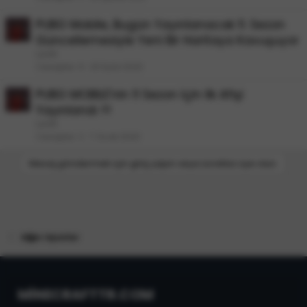
PUBG Mobile, Bugün Yayınlanacak 11. Sezon
Güncellemesiyle Yeni Bir Haritaya Kavuşuyor
LyloN
Cevaplar
6
20 Eylül 2020
PUBG MOBILE'nin 11 Sezon İçin İlk Afişi
Yayınlandı !!!
LyloN
Cevaplar
2
7 Ocak 2020
Mesaj göndermek için giriş yapın veya ücretsiz üye olun.
Diğer Oyunlar
MİNECRAFTTR.COM