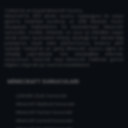
Türkiye'nin en büyük Minecraft forumu,
MinecraftTR, 2013 yılında oyuncu topluluğunu bir araya
getirme hedefiyle kurulmuş ve 2018 itibarıyla forum
altyapısıyla faaliyetlerine hız kazandırmıştır. Minecraft
sunucuları, modlar, rehberler ve oyun içi etkinlikler başta
olmak üzere oyuncuların ihtiyaç duyduğu her alanda bilgi
paylaşımını teşvik eden platformumuz, binlerce aktif
üyesiyle Türkiye'nin en geniş Minecraft oyuncu ağına ev
sahipliği yapmaktadır. Yeni arkadaşlıklar edinmek,
sunucunuzu tanıtmak veya Minecraft hakkında güncel
bilgilere ulaşmak için aramıza katılabilirsiniz.
MINECRAFT SUNUCULARI
Çekirdek (Hub) Sunucular
Minecraft Skyblock Sunucular
Minecraft Faction Sunucular
Minecraft Survival Sunucular