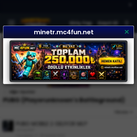
×
Giriş Yap
Kayıt Ol
minetr.mc4fun.net
Diğer Oyunlar
PUBG (Playerunknown's Battleground)
Filtreler
PUBG MOBILE 2 GELİYOR MU?
omayGAT
Cevaplar
2
25 Şubat 2021