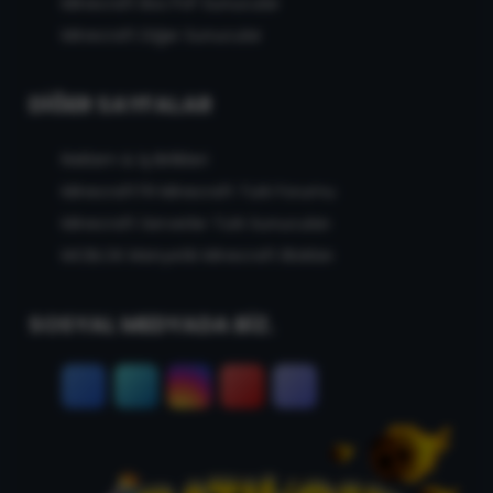
Minecraft Box PvP Sunucular
Minecraft Diğer Sunucular
DIĞER SAYFALAR
Reklam & İş Birlikleri
MinecraftTR Minecraft Türk Forumu
Minecraft Serverler Türk Sunucuları
MCBLOK Manyetik Minecraft Blokları
SOSYAL MEDYADA BİZ.