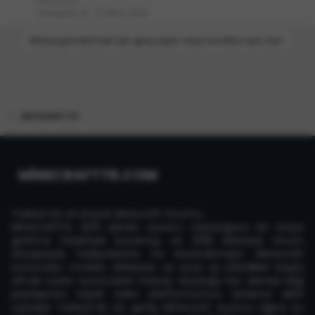
Cevaplar
14
27 Ekim 2019
Mesaj göndermek için giriş yapın veya ücretsiz üye olun.
BATIHOST.TC
MİNECRAFTTR.COM
Türkiye'nin en büyük Minecraft forumu,
MinecraftTR, 2013 yılında oyuncu topluluğunu bir araya
getirme hedefiyle kurulmuş ve 2018 itibarıyla forum
altyapısıyla faaliyetlerine hız kazandırmıştır. Minecraft
sunucuları, modlar, rehberler ve oyun içi etkinlikler başta
olmak üzere oyuncuların ihtiyaç duyduğu her alanda bilgi
paylaşımını teşvik eden platformumuz, binlerce aktif
üyesiyle Türkiye'nin en geniş Minecraft oyuncu ağına ev