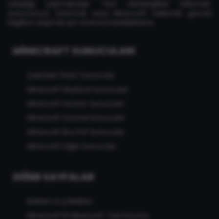
sahipliği yapmaktadır. Yeni arkadaşlıklar edinmek,
sunucunuzu tanıtmak veya Minecraft hakkında güncel
bilgilere ulaşmak için aramıza katılabilirsiniz.
MINECRAFT SUNUCULARI
Çekirdek (Hub) Sunucular
Minecraft Skyblock Sunucular
Minecraft Faction Sunucular
Minecraft Survival Sunucular
Minecraft Box PvP Sunucular
Minecraft Diğer Sunucular
DIĞER SAYFALAR
Reklam & İş Birlikleri
MinecraftTR Minecraft Türk Forumu