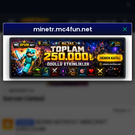
×
Giriş Yap
Kayıt Ol
minetr.mc4fun.net
BATIHOST.TC
Server Listesi
Filtreler
BİLİNEN BATİHOST MİNECRAFT
Tanıtım
SUNUCULARI
Uyumsuz