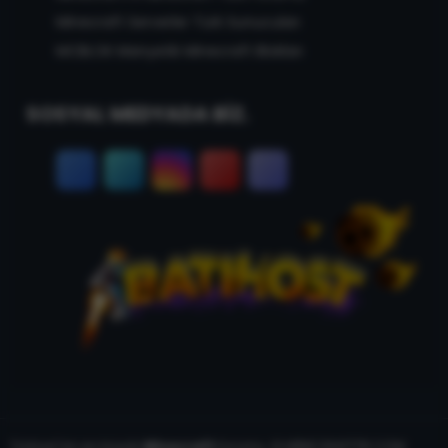
Minecraft Serverler Türk Sunucuları
MCBLOK Manyetik Minecraft Blokları
SOSYAL MEDYADA BİZ.
Türkiye'nin en büyük
Minecraft
forumu. © MİNECRAFTTR.COM