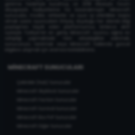
getirme hedefiyle kurulmuş ve 2018 itibarıyla forum
altyapısıyla faaliyetlerine hız kazandırmıştır. Minecraft
sunucuları, modlar, rehberler ve oyun içi etkinlikler başta
olmak üzere oyuncuların ihtiyaç duyduğu her alanda bilgi
paylaşımını teşvik eden platformumuz, binlerce aktif
üyesiyle Türkiye'nin en geniş Minecraft oyuncu ağına ev
sahipliği yapmaktadır. Yeni arkadaşlıklar edinmek,
sunucunuzu tanıtmak veya Minecraft hakkında güncel
bilgilere ulaşmak için aramıza katılabilirsiniz.
MINECRAFT SUNUCULARI
Çekirdek (Hub) Sunucular
Minecraft Skyblock Sunucular
Minecraft Faction Sunucular
Minecraft Survival Sunucular
Minecraft Box PvP Sunucular
Minecraft Diğer Sunucular