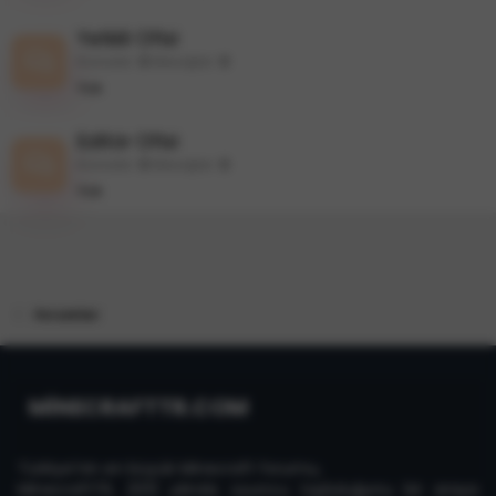
Yetkili Ofisi
Konular
0
Mesajlar
0
Yok
Editör Ofisi
Konular
0
Mesajlar
0
Yok
Forumlar
MİNECRAFTTR.COM
Türkiye'nin en büyük Minecraft forumu,
MinecraftTR, 2013 yılında oyuncu topluluğunu bir araya