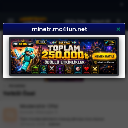
×
Giriş Yap
Kayıt Ol
minetr.mc4fun.net
Forumlar
Yetkili Özel
Moderatör Ofisi
Konular
1
Mesajlar
1
Tüm moderatörlerin mesaj atması rica olunur.
29 Nisan 2025
Admin