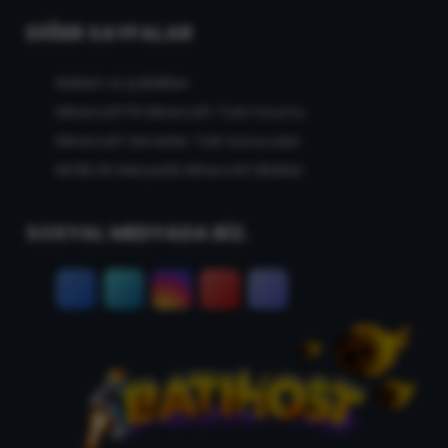
DIĞER SAYFALAR
Reklam & İş Birlikleri
MinecraftTR Minecraft Türk Forumu
Minecraft Serverler Türk Sunucuları
MCBLOK Manyetik Minecraft Blokları
SOSYAL MEDYADA BİZ.