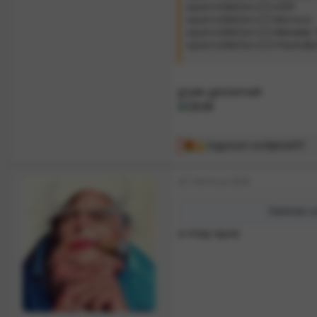
oyunrutbeleri[]=VIP

oyunrutbeleri[]=Kurucu

oyunrutbeleri[]=Deneme 
oyunrutbeleri[]=Youtube
şöyle görünmeli:
Uzgunum
ve
Alpha4117
T
e
p
20 Temmuz 2019
k
i
l
Dakikalar i
e
r
o may ayva
: