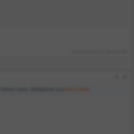
Son düzenleme:
20 Temmuz 2019
#2
i dünyanı oluştur, arkadaşlarınla oyna
Hemen başla