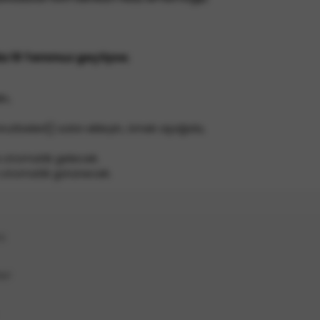
a 19 Temmuz geçtiyse;
in,
rutbeleri[] satırı ekleyin, örnek aşağıda,
 otomatik gelecek.
a otomatik görünecek.
ı

or
