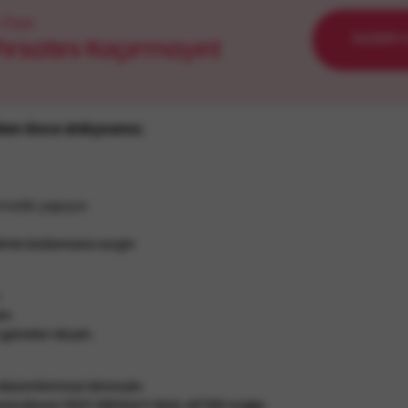
dan önce aldıysanız;
matik yapıyor.
dmin bölümünü seçin
n.
ı gönder deyin.
 düzenlemeyi deneyin.
nrutbesi TEXT DEFAULT NULL AFTER regip;