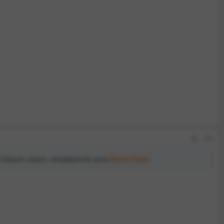
#4
i dünyanı oluştur, arkadaşlarınla oyna
Hemen başla