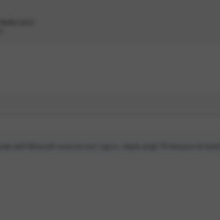
Moderatör

r
çinde aktif Minecraft sunucunu kur! Lag’sız, düşük pingli TR lokasyon ile kend