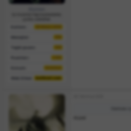
Elysion
İyi insanlar hep kaybederler,
çünkü adildirler.
Katılım
26 Mayıs 2019
Mesajlar
156
Tepki puanı
100
Puanları
1,155
Konum
İstanbul
Web Sitesi
batihost.com
26 Temmuz 2019
Dakikalar i
Güzel