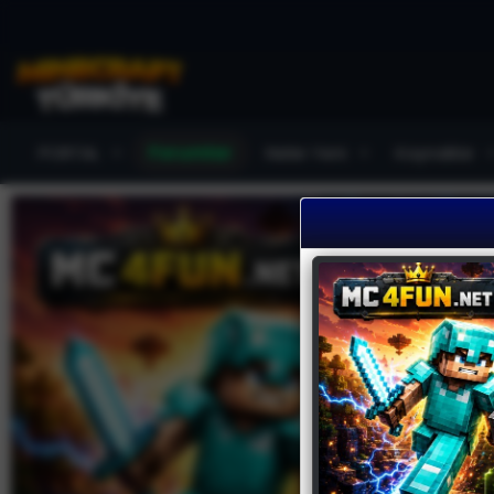
MinecraftTR'd
PORTAL
Forumlar
Neler Yeni
Kaynaklar