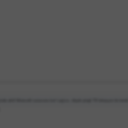
çinde aktif Minecraft sunucunu kur! Lag’sız, düşük pingli TR lokasyon ile kend