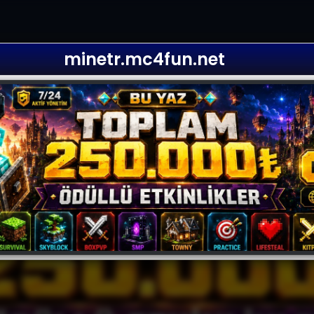
minetr.mc4fun.net
Sunucular
Reklam