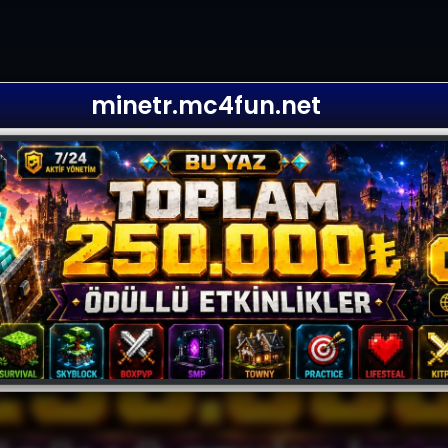
Minecraf
minetr.mc4fun.net
Sunucular
Reklam