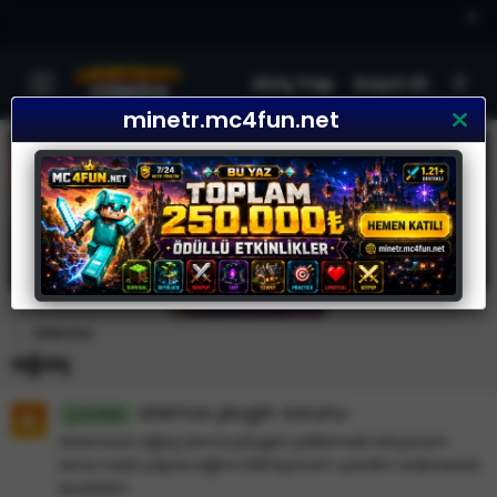
×
Giriş Yap
Kayıt Ol
minetr.mc4fun.net
Etiketler
ağaç
aternos plugin sorunu
Çözüldü
aternosa ağaç kırma plugini yüklemek istiyorum
ama nasıl yapacağımı bilmiyorum yardım ederseniz
sevinirim