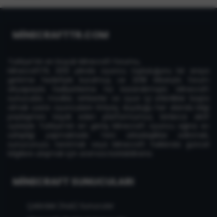
MİNECRAFTTR.COM
Türkiye'nin en büyük Minecraft forumu,
MinecraftTR, 2013 yılında oyuncu topluluğunu bir araya
getirme hedefiyle kurulmuş ve 2018 itibarıyla forum
altyapısıyla faaliyetlerine hız kazandırmıştır. Minecraft
sunucuları, modlar, rehberler ve oyun içi etkinlikler başta
olmak üzere oyuncuların ihtiyaç duyduğu her alanda bilgi
paylaşımını teşvik eden platformumuz, binlerce aktif
üyesiyle Türkiye'nin en geniş Minecraft oyuncu ağına ev
sahipliği yapmaktadır. Yeni arkadaşlıklar edinmek,
sunucunuzu tanıtmak veya Minecraft hakkında güncel
bilgilere ulaşmak için aramıza katılabilirsiniz.
MINECRAFT SUNUCULARI
Çekirdek (Hub) Sunucular