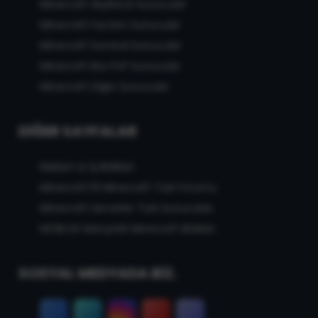
Minecraft Skyblock Sunucular
Minecraft Faction Sunucular
Minecraft Survival Sunucular
Minecraft Box PvP Sunucular
Minecraft Diğer Sunucular
DIĞER SAYFALAR
Reklam & İş Birlikleri
MinecraftTR Minecraft Türk Forumu
Minecraft Serverler Türk Sunucuları
MCBLOK Manyetik Minecraft Blokları
SOSYAL MEDYADA BİZ.