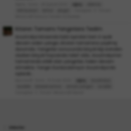
Alphy
Konu
26 Şubat 2022
ağaç
aternos
Cevaplar: 4
Forum:
bilmiyorum
kırma
plugin
Minecraft Sunucu Yardım & Destek
Kıtanın Tamamı Yangınlara Teslim
Avustralya kıtasında Eylül ayından beri 4 aydır
devam eden yangın, kıtanın tamamına yayılmış
durumda. Yangınlar sonucunda birçok kişi evinden
olurken birçok hayvanda telef oldu. Avustralya’nın
tamamında etkili olan yangınlar, halen devam
etmekte. Yangın Durdurulamıyor Avustralya’da
aylardır...
Mucosoft
Konu
8 Ocak 2020
ağaç
avustralya
kuraklık
küresel isınma
orman yangını
sıcaklık
Cevaplar: 3
Forum:
Minecraft Genel
Etiketler