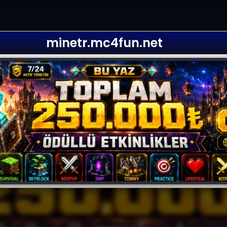
Minecra
minetr.mc4fun.net
Sunucular
Reklam