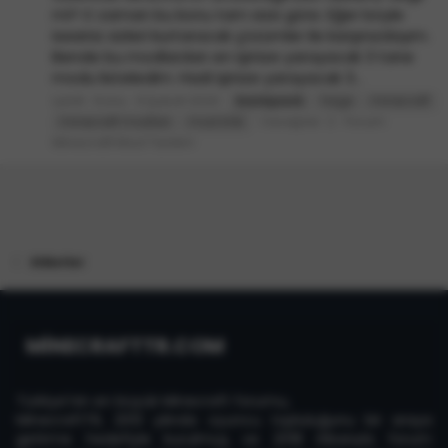
mi? O zaman bu konu tam size göre. Eğer böyle
isesiniz sizleri kurtaracak çözümler ile karşınızdayım.
Bende bu modlardan en işinize yarayacak 3 tane
modu listeledim. Hadi işinize yarayacak 3...
LyloN
Konu
9 Şubat 2020
backpack
forge
minecraft
Cevaplar: 2
Forum:
minecraft modları
mod linki
Minecraft Mod Tanıtım
Etiketler
MİNECRAFTTR.COM
Türkiye'nin en büyük Minecraft forumu,
MinecraftTR, 2013 yılında oyuncu topluluğunu bir araya
getirme hedefiyle kurulmuş ve 2018 itibarıyla forum