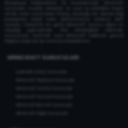
altyapısıyla faaliyetlerine hız kazandırmıştır. Minecraft
sunucuları, modlar, rehberler ve oyun içi etkinlikler başta
olmak üzere oyuncuların ihtiyaç duyduğu her alanda bilgi
paylaşımını teşvik eden platformumuz, binlerce aktif
üyesiyle Türkiye'nin en geniş Minecraft oyuncu ağına ev
sahipliği yapmaktadır. Yeni arkadaşlıklar edinmek,
sunucunuzu tanıtmak veya Minecraft hakkında güncel
bilgilere ulaşmak için aramıza katılabilirsiniz.
MINECRAFT SUNUCULARI
Çekirdek (Hub) Sunucular
Minecraft Skyblock Sunucular
Minecraft Faction Sunucular
Minecraft Survival Sunucular
Minecraft Box PvP Sunucular
Minecraft Diğer Sunucular