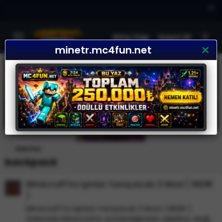
×
Giriş Yap
Kayıt Ol
minetr.mc4fun.net
Etiketler
backpack
Minecraft'ta İşinize Yarayacak 3 Mod ( İNDİR
)
Minecraft'ta İşinize Yarayacak 3 Mod ( İNDİR )
Sizlerede Minecraftın sıradanlığından sıkıldınız değil