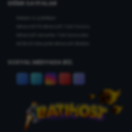
DIĞER SAYFALAR
Reklam & İş Birlikleri
MinecraftTR Minecraft Türk Forumu
Minecraft Serverler Türk Sunucuları
MCBLOK Manyetik Minecraft Blokları
SOSYAL MEDYADA BİZ.