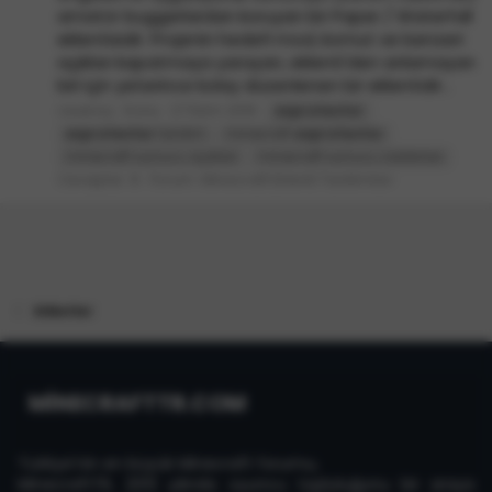
amatör buggerlardan koruyan bir Paper / Waterfall
eklentisidir. Projenin hedefi mod, komut ve benzeri
açıkları kapatmaya yarayan, eklenti'den anlamayan
biri için yeterince kolay düzenlenen bir eklentidir...
ravenzy
Konu
27 Ekim 2019
ezprotector
ezprotector
tanıtım
minecraft
ezprotector
minecraft sunucu açıkları
minecraft sunucu saldırıları
Cevaplar: 8
Forum:
Minecraft Eklenti Tanıtımları
Etiketler
MİNECRAFTTR.COM
Türkiye'nin en büyük Minecraft forumu,
MinecraftTR, 2013 yılında oyuncu topluluğunu bir araya