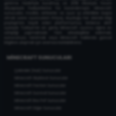
getirme hedefiyle kurulmuş ve 2018 itibarıyla forum
altyapısıyla faaliyetlerine hız kazandırmıştır. Minecraft
sunucuları, modlar, rehberler ve oyun içi etkinlikler başta
olmak üzere oyuncuların ihtiyaç duyduğu her alanda bilgi
paylaşımını teşvik eden platformumuz, binlerce aktif
üyesiyle Türkiye'nin en geniş Minecraft oyuncu ağına ev
sahipliği yapmaktadır. Yeni arkadaşlıklar edinmek,
sunucunuzu tanıtmak veya Minecraft hakkında güncel
bilgilere ulaşmak için aramıza katılabilirsiniz.
MINECRAFT SUNUCULARI
Çekirdek (Hub) Sunucular
Minecraft Skyblock Sunucular
Minecraft Faction Sunucular
Minecraft Survival Sunucular
Minecraft Box PvP Sunucular
Minecraft Diğer Sunucular