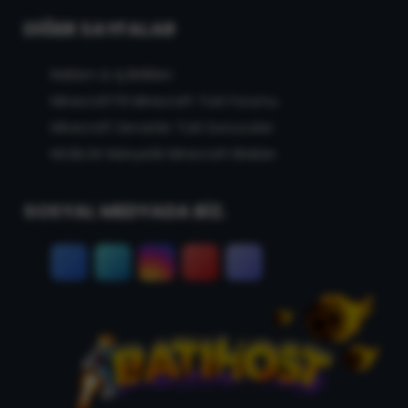
DIĞER SAYFALAR
Reklam & İş Birlikleri
MinecraftTR Minecraft Türk Forumu
Minecraft Serverler Türk Sunucuları
MCBLOK Manyetik Minecraft Blokları
SOSYAL MEDYADA BİZ.