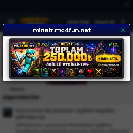
×
Giriş Yap
Kayıt Ol
minetr.mc4fun.net
Etiketler
ezprotector
Sunucunuz'da bulunan açıkları kapatın -
eZProtector
eZProtector, sunucunuz'da bulunan açıklara
engelleme uygulayarak sunucuyu (benim tabirimle)