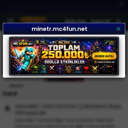
×
Giriş Yap
Kayıt Ol
minetr.mc4fun.net
Etiketler
hard
AdunaMC | Hard Survival | Çabalarınız Boşa
Gitmeyecek!
AdunaMC Survival Diğer Sunuculardan Farkı Ne?
Sunucumuzun asıl amacı ve diğer sunuculardan