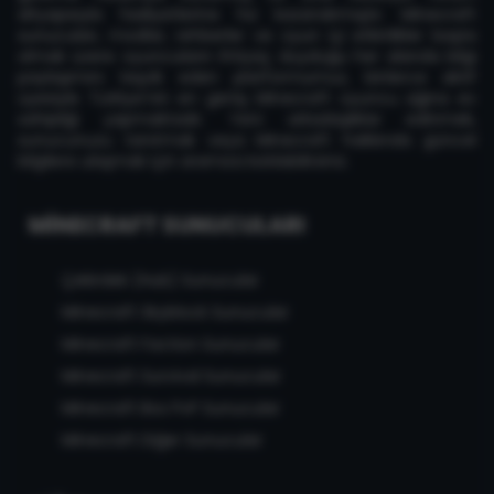
altyapısıyla faaliyetlerine hız kazandırmıştır. Minecraft
sunucuları, modlar, rehberler ve oyun içi etkinlikler başta
olmak üzere oyuncuların ihtiyaç duyduğu her alanda bilgi
paylaşımını teşvik eden platformumuz, binlerce aktif
üyesiyle Türkiye'nin en geniş Minecraft oyuncu ağına ev
sahipliği yapmaktadır. Yeni arkadaşlıklar edinmek,
sunucunuzu tanıtmak veya Minecraft hakkında güncel
bilgilere ulaşmak için aramıza katılabilirsiniz.
MINECRAFT SUNUCULARI
Çekirdek (Hub) Sunucular
Minecraft Skyblock Sunucular
Minecraft Faction Sunucular
Minecraft Survival Sunucular
Minecraft Box PvP Sunucular
Minecraft Diğer Sunucular