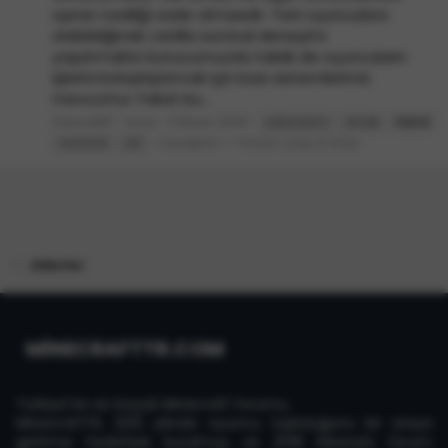
ayıran özelliği sade olmasıdır. Yani oyunculara
olabildiğinde vanilla survival deneyimi
yaşatmaktır.Sunucumuzda tabiki de oyuncuların
işlerini kolaylaştırmak için bazı sistemlerimiz
mevcuttur. Fakat bu...
AdunaMC
Konu
3 Nisan 2025
adunamc
emek
hard
Cevaplar: 1
Forum:
Çöp & Arşiv
survival
zor
Etiketler
MİNECRAFTTR.COM
Türkiye'nin en büyük Minecraft forumu,
MinecraftTR, 2013 yılında oyuncu topluluğunu bir araya
getirme hedefiyle kurulmuş ve 2018 itibarıyla forum