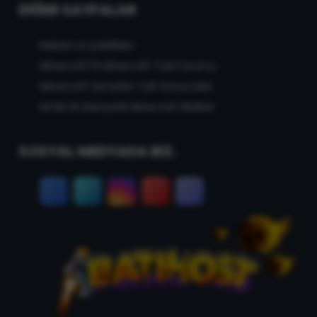
DIĞER SAYFALAR
Reklam & İş Birlikleri
MinecraftTR Minecraft Türk Forumu
Minecraft Serverler Türk Sunucuları
MCBLOK Manyetik Minecraft Blokları
SOSYAL MEDYADA BİZ.