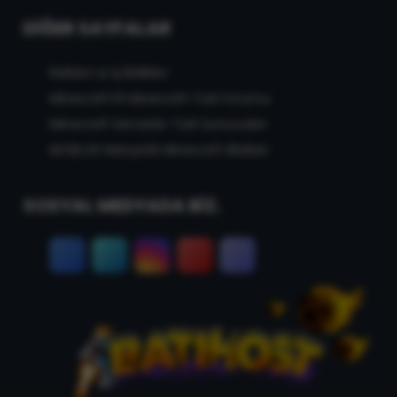
DIĞER SAYFALAR
Reklam & İş Birlikleri
MinecraftTR Minecraft Türk Forumu
Minecraft Serverler Türk Sunucuları
MCBLOK Manyetik Minecraft Blokları
SOSYAL MEDYADA BİZ.