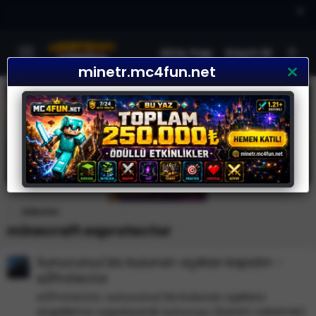
×
Giriş Yap
Kayıt Ol
minetr.mc4fun.net
Etiketler
minecraft ezprotector
Sunucunuz'da bulunan açıkları kapatın -
eZProtector
eZProtector, sunucunuz'da bulunan açıklara
engelleme uygulayarak sunucuyu (benim tabirimle)