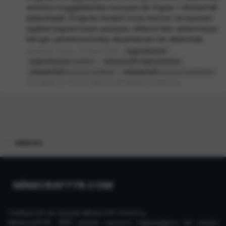
amatör buggerlardan koruyan bir Paper / Waterfall
eklentisidir. Projenin hedefi mod, komut ve benzeri
açıkları kapatmaya yarayan, eklenti'den anlamayan
biri için yeterince kolay düzenlenen bir eklentidir...
ravenzy
Konu
27 Ekim 2019
ezprotector
ezprotector
tanıtım
minecraft
ezprotector
minecraft
sunucu açıkları
minecraft
sunucu saldırıları
Cevaplar: 8
Forum:
Minecraft Eklenti Tanıtımları
Etiketler
MİNECRAFTTR.COM
Türkiye'nin en büyük Minecraft forumu,
MinecraftTR, 2013 yılında oyuncu topluluğunu bir araya