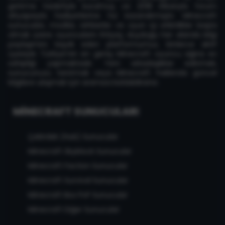
getirme hedefiyle kurulmuş ve 2018 itibarıyla forum
altyapısıyla faaliyetlerine hız kazandırmıştır. Minecraft
sunucuları, modlar, rehberler ve oyun içi etkinlikler başta
olmak üzere oyuncuların ihtiyaç duyduğu her alanda bilgi
paylaşımını teşvik eden platformumuz, binlerce aktif
üyesiyle Türkiye'nin en geniş Minecraft oyuncu ağına ev
sahipliği yapmaktadır. Yeni arkadaşlıklar edinmek,
sunucunuzu tanıtmak veya Minecraft hakkında güncel
bilgilere ulaşmak için aramıza katılabilirsiniz.
MINECRAFT SUNUCULARI
Çekirdek (Hub) Sunucular
Minecraft Skyblock Sunucular
Minecraft Faction Sunucular
Minecraft Survival Sunucular
Minecraft Box PvP Sunucular
Minecraft Diğer Sunucular