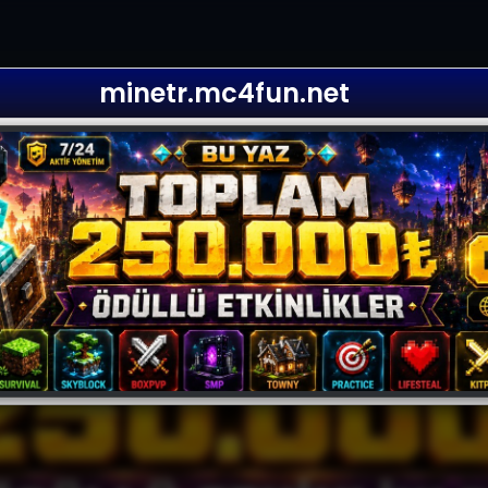
Minecr
minetr.mc4fun.net
Sunucular
Reklam