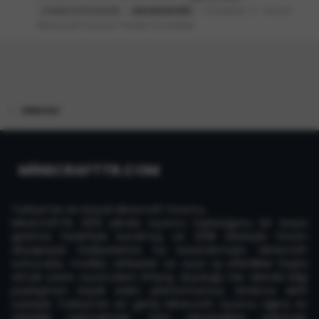
Cevaplar: 2
Forum:
chestcommands
sanalsandık
Minecraft Sunucu Yardım & Destek
Etiketler
MİNECRAFTTR.COM
Türkiye'nin en büyük Minecraft forumu,
MinecraftTR, 2013 yılında oyuncu topluluğunu bir araya
getirme hedefiyle kurulmuş ve 2018 itibarıyla forum
altyapısıyla faaliyetlerine hız kazandırmıştır. Minecraft
sunucuları, modlar, rehberler ve oyun içi etkinlikler başta
olmak üzere oyuncuların ihtiyaç duyduğu her alanda bilgi
paylaşımını teşvik eden platformumuz, binlerce aktif
üyesiyle Türkiye'nin en geniş Minecraft oyuncu ağına ev
sahipliği yapmaktadır. Yeni arkadaşlıklar edinmek,