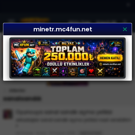
×
Giriş Yap
Kayıt Ol
minetr.mc4fun.net
Etiketler
sanalsandık
Oyuncuya sanal sandık açma yetkisi
arkadaşlar sanal sandık açma yetkisi nasıl verebilrim
?
elChaser
Konu
10 Kasım 2019
alphachest