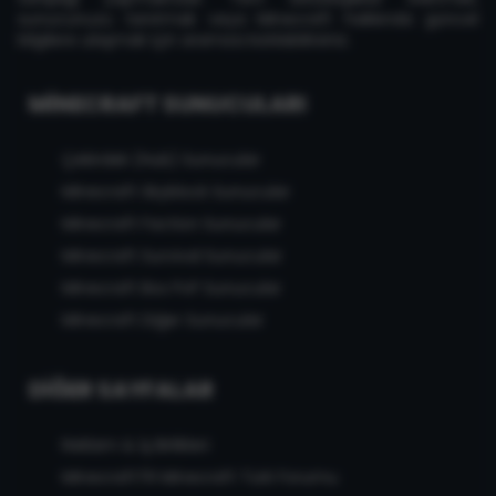
sunucunuzu tanıtmak veya Minecraft hakkında güncel
bilgilere ulaşmak için aramıza katılabilirsiniz.
MINECRAFT SUNUCULARI
Çekirdek (Hub) Sunucular
Minecraft Skyblock Sunucular
Minecraft Faction Sunucular
Minecraft Survival Sunucular
Minecraft Box PvP Sunucular
Minecraft Diğer Sunucular
DIĞER SAYFALAR
Reklam & İş Birlikleri
MinecraftTR Minecraft Türk Forumu