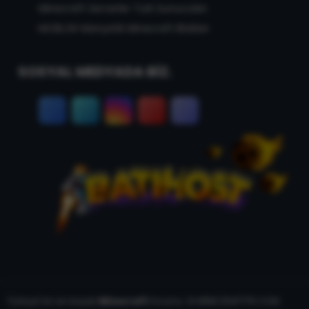
Minecraft Serverler Türk Sunucuları
MCBLOK Manyetik Minecraft Blokları
SOSYAL MEDYADA BİZ.
Türkiye'nin en büyük
Minecraft
forumu. © MİNECRAFTTR.COM