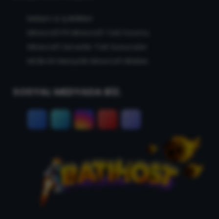
Reklam & İş Birlikleri
MinecraftTR Minecraft Türk Forumu
Minecraft Serverler Türk Sunucuları
MCBLOK Manyetik Minecraft Blokları
SOSYAL MEDYADA BİZ.