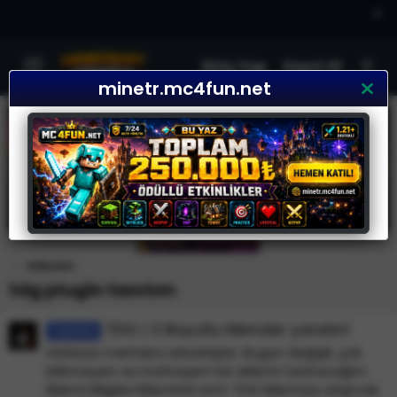
×
Giriş Yap
Kayıt Ol
minetr.mc4fun.net
Etiketler
tdg plugin tanıtım
TDG | 3 Boyutlu Menüler yaratın!
Tanıtım
Herkese merhaba arkadaşlar. Bugün değişik, çok
bilinmeyen ve muhteşem bir eklenti tanıtacağım.
Eklenti Bilgileri Eklentinin ismi: TDG Eklentiye ulaşmak