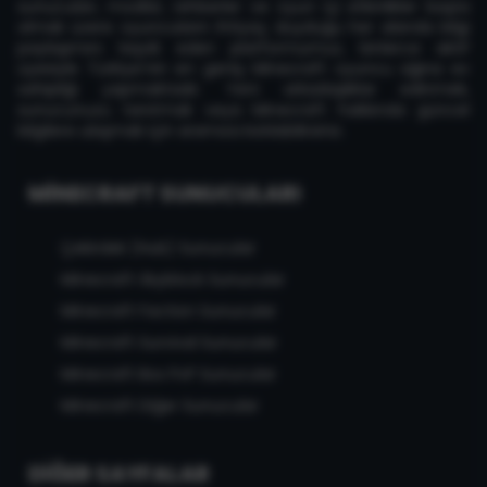
sunucuları, modlar, rehberler ve oyun içi etkinlikler başta
olmak üzere oyuncuların ihtiyaç duyduğu her alanda bilgi
paylaşımını teşvik eden platformumuz, binlerce aktif
üyesiyle Türkiye'nin en geniş Minecraft oyuncu ağına ev
sahipliği yapmaktadır. Yeni arkadaşlıklar edinmek,
sunucunuzu tanıtmak veya Minecraft hakkında güncel
bilgilere ulaşmak için aramıza katılabilirsiniz.
MINECRAFT SUNUCULARI
Çekirdek (Hub) Sunucular
Minecraft Skyblock Sunucular
Minecraft Faction Sunucular
Minecraft Survival Sunucular
Minecraft Box PvP Sunucular
Minecraft Diğer Sunucular
DIĞER SAYFALAR