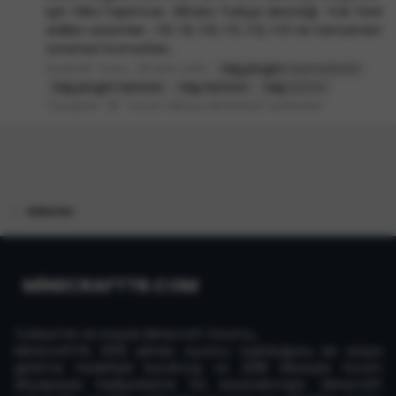
için Tıkla Yapımcısı : ElDubz Türkçe desteği : Yok Test
edilen sürümler ; 1.8, 1.9, 1.10, 1.11, 1.12, 1.13 Ve tamamen
ücretsiz! Komutları...
KadirHB
Konu
25 Ekim 2019
tdg
plugin
nasıl kullanılır
tdg
plugin
tanıtım
tdg
tanıtım
tdg
tutorial
Cevaplar: 36
Forum:
Minecraft Eklenti Tanıtımları
Etiketler
MİNECRAFTTR.COM
Türkiye'nin en büyük Minecraft forumu,
MinecraftTR, 2013 yılında oyuncu topluluğunu bir araya
getirme hedefiyle kurulmuş ve 2018 itibarıyla forum
altyapısıyla faaliyetlerine hız kazandırmıştır. Minecraft