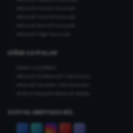
Minecraft Faction Sunucular
Minecraft Survival Sunucular
Minecraft Box PvP Sunucular
Minecraft Diğer Sunucular
DIĞER SAYFALAR
Reklam & İş Birlikleri
MinecraftTR Minecraft Türk Forumu
Minecraft Serverler Türk Sunucuları
MCBLOK Manyetik Minecraft Blokları
SOSYAL MEDYADA BİZ.