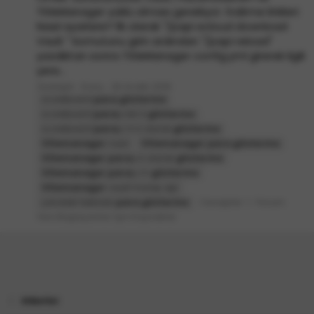
TitleManager yüklü olması gerekiyor. İndirme linkleri:
Nasıl ayarlanır? İlk olarak "/papi ecloud download
Vault " komutunu girin ardından "/papi reload"
yazdıktan sonra TitleManager config.yml girerek ilgili
yere...
Zediaph
Konu
26 Aralık 2019
scoreboard
para
gösterme
scoreboard
para
yı bin k
gösterme
scoreboard
para
yı m k olarak
gösterme
titlemanager
nasıl
titlemanager
para
gösterme
titlemanager
para
yı k olarak
gösterme
titlemanager
para
yı m
gösterme
titlemanager
vault money api
Cevaplar: 1
Forum:
yandaki tabloda
para
gösterme
Yeni Başlayanlar İçin Kaynaklar
Etiketler