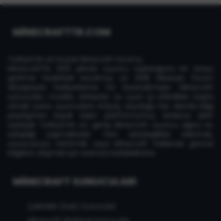
MİNECRAFTTR.COM
Türkiye'nin en büyük Minecraft forumu,
MinecraftTR, 2013 yılında oyuncu topluluğunu bir araya
getirme hedefiyle kurulmuş ve 2018 itibarıyla forum
altyapısıyla faaliyetlerine hız kazandırmıştır. Minecraft
sunucuları, modlar, rehberler ve oyun içi etkinlikler başta
olmak üzere oyuncuların ihtiyaç duyduğu her alanda bilgi
paylaşımını teşvik eden platformumuz, binlerce aktif
üyesiyle Türkiye'nin en geniş Minecraft oyuncu ağına ev
sahipliği yapmaktadır. Yeni arkadaşlıklar edinmek,
sunucunuzu tanıtmak veya Minecraft hakkında güncel
bilgilere ulaşmak için aramıza katılabilirsiniz.
MINECRAFT SUNUCULARI
Çekirdek (Hub) Sunucular
Minecraft Skyblock Sunucular