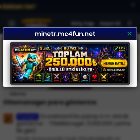
×
Ver!
Giriş Yap
Kayıt Ol
minetr.mc4fun.net
Etiketler
titlemanager para gösterme
Scoreboard'da parayı k m olarak
Paylaşım
gösterme - TitleManager (1.000.000 yerine
1M gibi)
Örnek: Sunucunuzda Vault, PlaceholderAPI ve