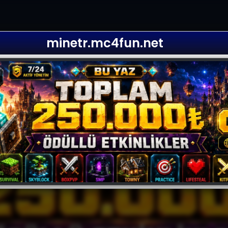
Minec
minetr.mc4fun.net
Sunucular
Reklam