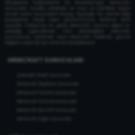
altyapısıyla faaliyetlerine hız kazandırmıştır. Minecraft
sunucuları, modlar, rehberler ve oyun içi etkinlikler başta
olmak üzere oyuncuların ihtiyaç duyduğu her alanda bilgi
paylaşımını teşvik eden platformumuz, binlerce aktif
üyesiyle Türkiye'nin en geniş Minecraft oyuncu ağına ev
sahipliği yapmaktadır. Yeni arkadaşlıklar edinmek,
sunucunuzu tanıtmak veya Minecraft hakkında güncel
bilgilere ulaşmak için aramıza katılabilirsiniz.
MINECRAFT SUNUCULARI
Çekirdek (Hub) Sunucular
Minecraft Skyblock Sunucular
Minecraft Faction Sunucular
Minecraft Survival Sunucular
Minecraft Box PvP Sunucular
Minecraft Diğer Sunucular