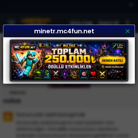
×
Giriş Yap
Kayıt Ol
minetr.mc4fun.net
Etiketler
voice
Sunucuda sesli konuşmak
Sunucuda sesli konuşma nasıl ayarlanır onu
anlatacağım. Öncelikle sunucunuzu durdurun.
Ardından sunucunuzun dosyasına geldikten sonra