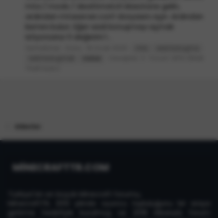
mta / mods / deathmatch klasörüne gelin,
ardından mtaserver.conf dosyasını açın. Ardından
kısmını bulun. Eğer sesli konuşmayı açmak
istiyorsanız 0 değerini 1...
SerhatUner
Konu
19 Ocak 2020
mta
sesli konuşma
Cevaplar: 0
Forum:
MTA (Multi
sesli konuşmak
voice
Theft Auto)
Etiketler
MİNECRAFTTR.COM
Türkiye'nin en büyük Minecraft forumu,
MinecraftTR, 2013 yılında oyuncu topluluğunu bir araya
getirme hedefiyle kurulmuş ve 2018 itibarıyla forum