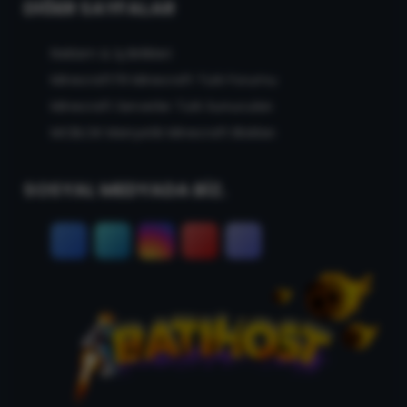
DIĞER SAYFALAR
Reklam & İş Birlikleri
MinecraftTR Minecraft Türk Forumu
Minecraft Serverler Türk Sunucuları
MCBLOK Manyetik Minecraft Blokları
SOSYAL MEDYADA BİZ.