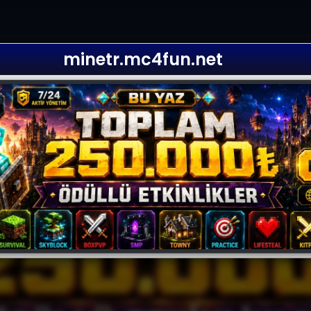
Minec
minetr.mc4fun.net
Sunucular
Reklam