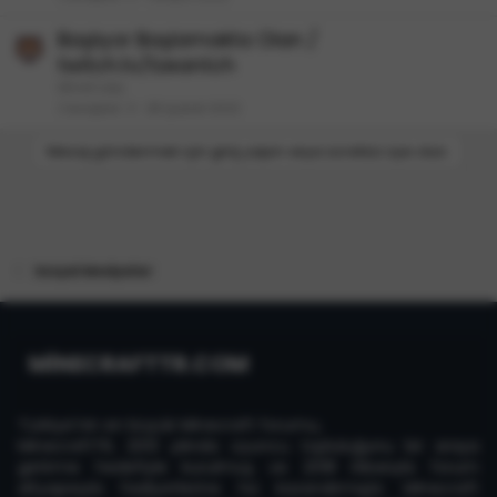
Başlıyor Başlamakta Olan /
twitch.tv/tzeantch
MineCuby
Cevaplar
0
28 Şubat 2022
Mesaj göndermek için giriş yapın veya ücretsiz üye olun.
Sosyal Medyalar
MİNECRAFTTR.COM
Türkiye'nin en büyük Minecraft forumu,
MinecraftTR, 2013 yılında oyuncu topluluğunu bir araya
getirme hedefiyle kurulmuş ve 2018 itibarıyla forum
altyapısıyla faaliyetlerine hız kazandırmıştır. Minecraft