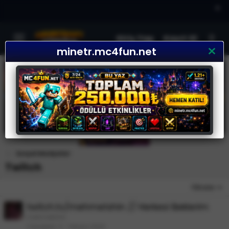
×
Giriş Yap
Kayıt Ol
minetr.mc4fun.net
Sosyal Medyalar
Twitch
Filtreler
twitch.tv/mehmetshin // Herkesi Beklerim
mehmetshin
Cevaplar
0
1 Mayıs 2022