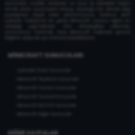
sunucuları, modlar, rehberler ve oyun içi etkinlikler başta
olmak üzere oyuncuların ihtiyaç duyduğu her alanda bilgi
paylaşımını teşvik eden platformumuz, binlerce aktif
üyesiyle Türkiye'nin en geniş Minecraft oyuncu ağına ev
sahipliği yapmaktadır. Yeni arkadaşlıklar edinmek,
sunucunuzu tanıtmak veya Minecraft hakkında güncel
bilgilere ulaşmak için aramıza katılabilirsiniz.
MINECRAFT SUNUCULARI
Çekirdek (Hub) Sunucular
Minecraft Skyblock Sunucular
Minecraft Faction Sunucular
Minecraft Survival Sunucular
Minecraft Box PvP Sunucular
Minecraft Diğer Sunucular
DIĞER SAYFALAR