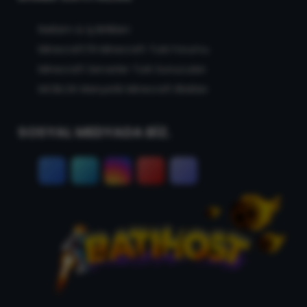
Reklam & İş Birlikleri
MinecraftTR Minecraft Türk Forumu
Minecraft Serverler Türk Sunucuları
MCBLOK Manyetik Minecraft Blokları
SOSYAL MEDYADA BİZ.