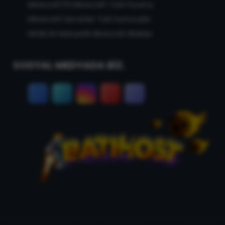
MinecraftTR Minecraft Türk Forumu
Minecraft Serverler Türk Sunucuları
MCBLOK Manyetik Minecraft Blokları
SOSYAL MEDYADA BİZ.