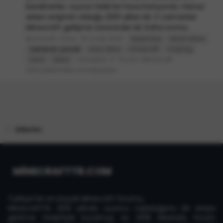
karakterler, oyuna farklı bir hava katıyordu. Henüz
erken erişimin olduğu 2010 yılları idi. O zamanlar
Minecraft gelişme sürecinde idi. Daha sonra...
Mucosoft
Konu
15 Ocak 2020
beast boy
black steve
canavar
çocuk
kara steve
minecraft
mojang
Cevaplar: 0
Forum:
Minecraft
rana
steve
Güncellemeleri ve Haberleri
Etiketler
MİNECRAFTTR.COM
Türkiye'nin en büyük Minecraft forumu,
MinecraftTR, 2013 yılında oyuncu topluluğunu bir araya
getirme hedefiyle kurulmuş ve 2018 itibarıyla forum