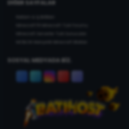
DIĞER SAYFALAR
Reklam & İş Birlikleri
MinecraftTR Minecraft Türk Forumu
Minecraft Serverler Türk Sunucuları
MCBLOK Manyetik Minecraft Blokları
SOSYAL MEDYADA BİZ.