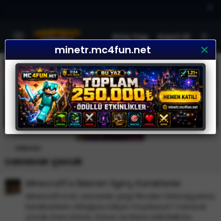
×
Giriş Yap
Kayıt Ol
minetr.mc4fun.net
Etiketler
canavar çocuk
Minecraft'a Eklenen İlginç Karakterler
Minecraft’a bir zamanlar çizgi filmden fırlamışçasına
karakterlerin olduğunu biliyor muydunuz? Canavar
çocuk, Kara Steve, Steve ve Rana adındaki bu