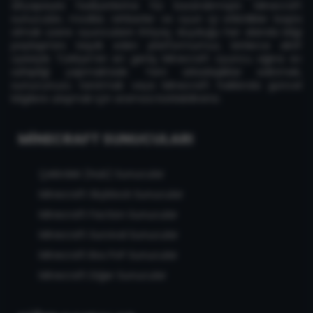
altyapısıyla faaliyetlerine hız kazandırmıştır. Minecraft
sunucuları, modlar, rehberler ve oyun içi etkinlikler başta
olmak üzere oyuncuların ihtiyaç duyduğu her alanda bilgi
paylaşımını teşvik eden platformumuz, binlerce aktif
üyesiyle Türkiye'nin en geniş Minecraft oyuncu ağına ev
sahipliği yapmaktadır. Yeni arkadaşlıklar edinmek,
sunucunuzu tanıtmak veya Minecraft hakkında güncel
bilgilere ulaşmak için aramıza katılabilirsiniz.
MINECRAFT SUNUCULARI
Çekirdek (Hub) Sunucular
Minecraft Skyblock Sunucular
Minecraft Faction Sunucular
Minecraft Survival Sunucular
Minecraft Box PvP Sunucular
Minecraft Diğer Sunucular